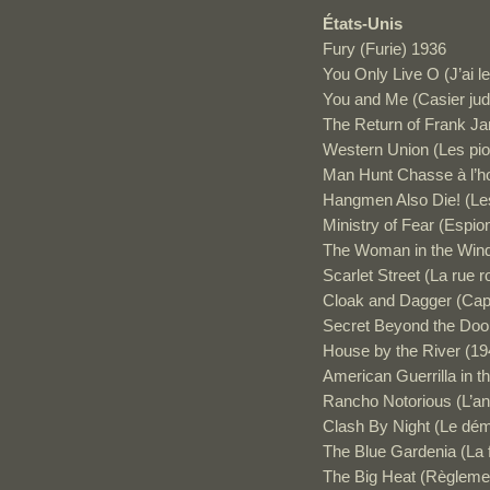
États-Unis
Fury (Furie) 1936
You Only Live O (J’ai le
You and Me (Casier judi
The Return of Frank J
Western Union (Les pio
Man Hunt Chasse à l’
Hangmen Also Die! (Le
Ministry of Fear (Espio
The Woman in the Wind
Scarlet Street (La rue 
Cloak and Dagger (Cap
Secret Beyond the Door
House by the River (19
American Guerrilla in th
Rancho Notorious (L’a
Clash By Night (Le démo
The Blue Gardenia (La
The Big Heat (Règleme