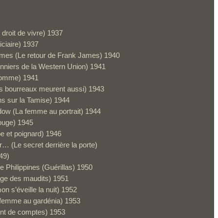
 droit de vivre) 1937
ciaire) 1937
ames (Le retour de Frank James) 1940
nniers de la Western Union) 1941
homme) 1941
s bourreaux meurent aussi) 1943
ns sur la Tamise) 1944
ow (La femme au portrait) 1944
rouge) 1945
e et poignard) 1946
… (Le secret derrière la porte)
49)
e Philippines (Guérillas) 1950
nge des maudits) 1951
n s’éveille la nuit) 1952
 femme au gardénia) 1953
nt de comptes) 1953