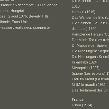
Die Spinnen – 1. Teil: 
issance : 5 décembre 1890 à Vienne
1919
triche-Hongrie)
Harakiri (1919)
ès : 2 août 1976, Beverly Hills,
Das Wandernde Bild (La
ifornie, États-Unis
Die Spinnen – 2. Teil: D
fession : réalisateur, scénariste
diamants) 1920
Kämpfende Herzen (Cœu
Der Müde Tod (Les troi
Dr Mabuse der Spieler 
Die Nibelungen: Siegfri
Die Nibelungen : Kriem
Kriemhild) 1924
Metropolis (1927)
Spione (Les espions) 1
Frau im Mond (La femm
M (M le maudit) 1931
Das Testament des Dr.
France
Liliom (1934)