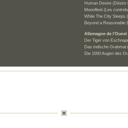
Human Desire (Désirs
Moonfleet (Les contreb
While The City Sleeps 
Beyond a Reasonable Do
Allemagne de l’Ouest
Der Tiger von Eschnapu
Das indische Grabmal 
Die 1000 Augen des Dr