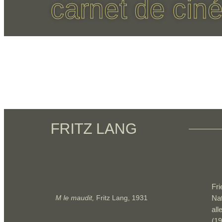
carnet de cin
FRITZ LANG
Fri
M le maudit,
Fritz Lang, 1931
Nat
al
(1