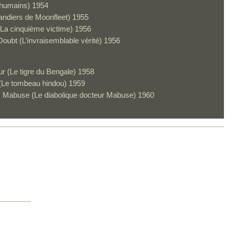
 humains) 1954
andiers de Moonfleet) 1955
(La cinquième victime) 1956
ubt (L’invraisemblable vérité) 1956
r (Le tigre du Bengale) 1958
(Le tombeau hindou) 1959
. Mabuse (Le diabolique docteur Mabuse) 1960