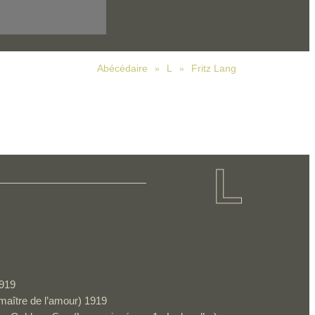
Abécédaire
L
Fritz Lang
»
»
L
1919
maître de l’amour) 1919