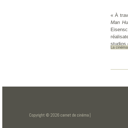
« À trav
Man Hu
Eisensc
réalisat
studios 
La cinéma
Copyright © 2026 carnet de cinéma |