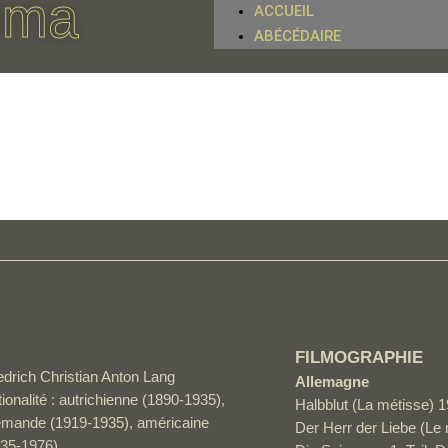
éma
ACCUEIL
ABÉCÉDAIRE
FILMOGRAPHIE
edrich Christian Anton Lang
Allemagne
ionalité : autrichienne (1890-1935),
Halbblut (La métisse) 
lemande (1919-1935), américaine
Der Herr der Liebe (Le 
935-1976)